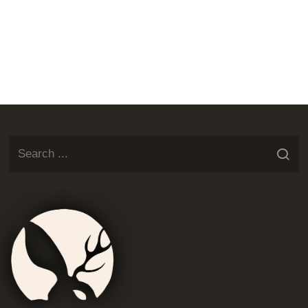
Jackalop
Artist
Needs