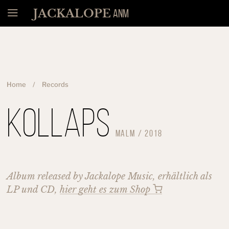
Menü
JACKALOPE
ANM
Home
Records
Kollaps
Malm
/
2018
Album released by Jackalope Music, erhältlich als
LP und CD,
hier geht es zum Shop