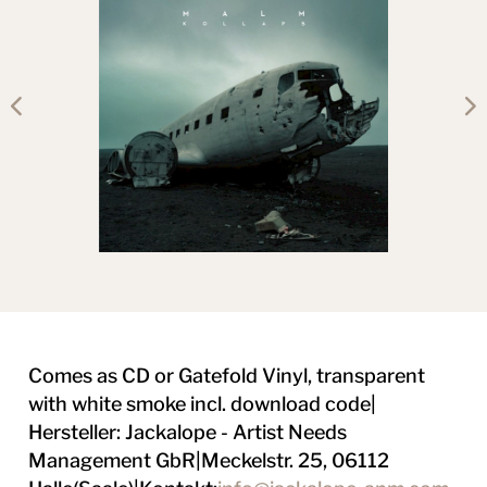
MALM
/
2018
previous
item
Comes as CD or Gatefold Vinyl, transparent
with white smoke incl. download code|
Hersteller: Jackalope - Artist Needs
Management GbR|Meckelstr. 25, 06112