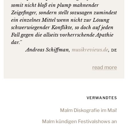
somit nicht bloß ein plump mahnender
Zeigefinger, sondern stellt sozusagen zumindest
ein einzelnes Mittel wenn nicht zur Lösung
schwerwiegender Konflikte, so doch auf jeden
Fall gegen die allseits vorherrschende Apathie
dar.”
Andreas Schiffman
,
musikreviews.de
,
de
read more
Trust Fanzine,
de
VERWANDTES
Fuzzy Sun
Malm Diskografie im Mai!
Malm kündigen Festivalshows an
Underdog-Fanzine
,
de