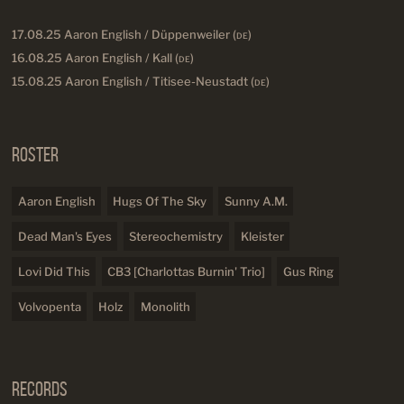
17.08.25 Aaron English / Düppenweiler (
DE
)
16.08.25 Aaron English / Kall (
DE
)
15.08.25 Aaron English / Titisee-Neustadt (
DE
)
Roster
Aaron English
Hugs Of The Sky
Sunny A.M.
Dead Man's Eyes
Stereochemistry
Kleister
Lovi Did This
CB3 [Charlottas Burnin' Trio]
Gus Ring
Volvopenta
Holz
Monolith
Records