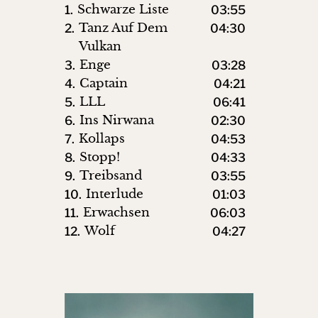
Schwarze Liste
1.
03:55
Tanz Auf Dem
2.
04:30
Vulkan
Enge
3.
03:28
Captain
4.
04:21
LLL
5.
06:41
Ins Nirwana
6.
02:30
Kollaps
7.
04:53
Stopp!
8.
04:33
Treibsand
9.
03:55
Interlude
10.
01:03
Erwachsen
11.
06:03
Wolf
12.
04:27
KOLLAPS
/