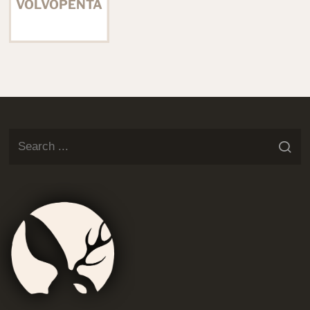
VOLVOPENTA
Jackalop
Artist
Needs