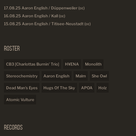
17.08.25 Aaron English / Düppenweiler (
DE
)
16.08.25 Aaron English / Kall (
DE
)
15.08.25 Aaron English / Titisee-Neustadt (
DE
)
Roster
CB3 [Charlottas Burnin' Trio]
H¥ENA
Monolith
Stereochemistry
Aaron English
Malm
She Owl
Dead Man's Eyes
Hugs Of The Sky
APOA
Holz
Atomic Vulture
Records