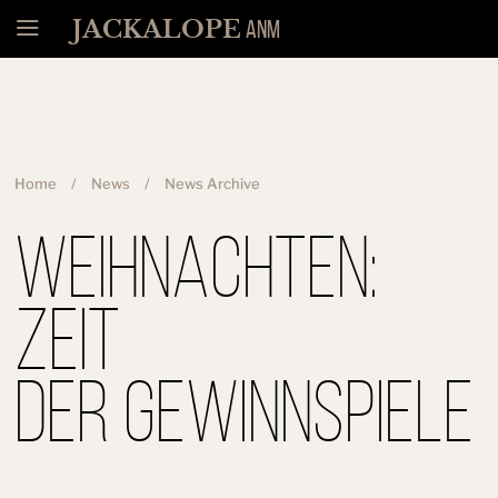
Menu
JACKALOPE
ANM
Home
News
News Archive
Weihnachten:
Zeit
der Gewinnspiele