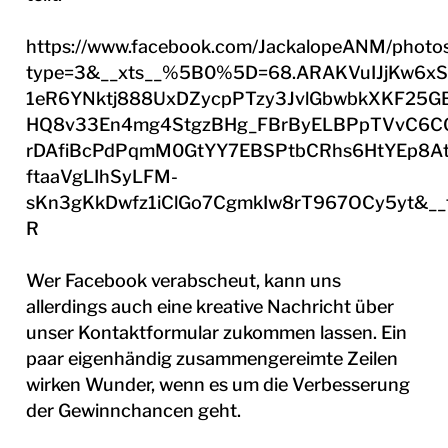
https://www.facebook.com/JackalopeANM/pho
type=3&__xts__%5B0%5D=68.ARAKVuIJjKw6x
1eR6YNktj888UxDZycpPTzy3JvlGbwbkXKF25
HQ8v33En4mg4StgzBHg_FBrByELBPpTVvC6C
rDAfiBcPdPqmM0GtYY7EBSPtbCRhs6HtYEp8At
ftaaVgLIhSyLFM-
sKn3gKkDwfz1iClGo7CgmkIw8rT967OCy5yt&__t
R
Wer Facebook verabscheut, kann uns
allerdings auch eine kreative Nachricht über
unser Kontaktformular zukommen lassen. Ein
paar eigenhändig zusammengereimte Zeilen
wirken Wunder, wenn es um die Verbesserung
der Gewinnchancen geht.