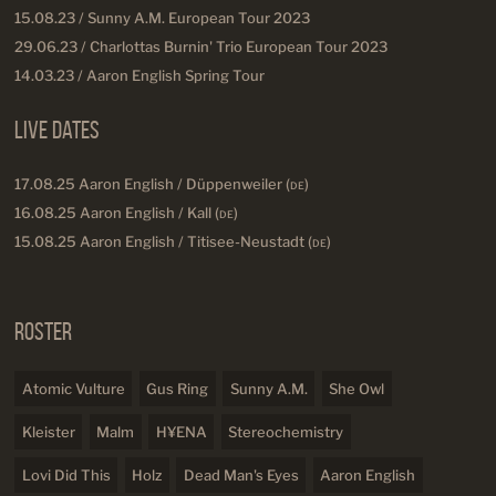
15.08.23 / Sunny A.M. European Tour 2023
29.06.23 / Charlottas Burnin' Trio European Tour 2023
14.03.23 / Aaron English Spring Tour
Live Dates
17.08.25 Aaron English / Düppenweiler (
DE
)
16.08.25 Aaron English / Kall (
DE
)
15.08.25 Aaron English / Titisee-Neustadt (
DE
)
Roster
Atomic Vulture
Gus Ring
Sunny A.M.
She Owl
Kleister
Malm
H¥ENA
Stereochemistry
Lovi Did This
Holz
Dead Man's Eyes
Aaron English