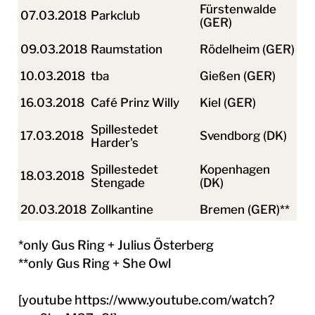
Fürstenwalde
07.03.2018
Parkclub
(GER)
09.03.2018
Raumstation
Rödelheim (GER)
10.03.2018
tba
Gießen (GER)
16.03.2018
Café Prinz Willy
Kiel (GER)
Spillestedet
17.03.2018
Svendborg (DK)
Harder's
Spillestedet
Kopenhagen
18.03.2018
Stengade
(DK)
20.03.2018
Zollkantine
Bremen (GER)**
*only Gus Ring + Julius Österberg
**only Gus Ring + She Owl
[youtube https://www.youtube.com/watch?