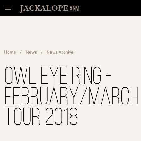
Menu
JACKALOPE
ANM
Home
News
News Archive
Owl Eye Ring -
February/March
Tour 2018